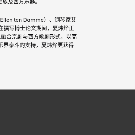
民族及西方乐器。
en ten Damme）、钢琴家艾
担纲配乐。在撰写博士论文期间，夏炜烨正
过融合京剧与西方歌剧形式，以高
乐界泰斗的支持，夏炜烨更获得