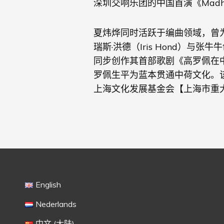
深圳交响乐团的中国首演《Mad
夏炜烨同时活跃于编曲领域，曾为卡梅拉
瑞斯·洪德（Iris Hond）与张牛
同步创作其首部歌剧《高罗佩在
罗佩生平为蓝本贯通中荷文化。
上海文化发展基金会【上海市重
English
Nederlands
中文 (大陆)