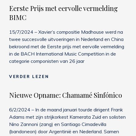
CHIME
Eerste Prijs met eervolle vermelding
CONFERENCE
BIMC
15/7/2024 – Xavier’s compositie Madhouse werd na
twee succesvolle uitvoeringen in Nederland en China
bekroond met de Eerste prijs met eervolle vermelding
in de BACH International Music Competition in de
categorie componisten van 26 jaar
EERSTE
VERDER LEZEN
PRIJS
MET
Nieuwe Opname: Chamamé Sinfónico
EERVOLLE
VERMELDING
6/2/2024 – In de maand januari tourde dirigent Frank
BIMC
Adams met zijn strijkorkest Kamerata Zuid en solisten
Nino Zannoni (zang) en Santiago Cimadevilla
(bandoneon) door Argentinië en Nederland. Samen