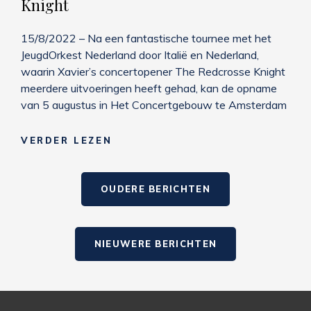
Knight
15/8/2022 – Na een fantastische tournee met het
JeugdOrkest Nederland door Italië en Nederland,
waarin Xavier’s concertopener The Redcrosse Knight
meerdere uitvoeringen heeft gehad, kan de opname
van 5 augustus in Het Concertgebouw te Amsterdam
NIEUWE
VERDER LEZEN
OPNAME:
THE
Berichtennavigatie
REDCROSSE
OUDERE BERICHTEN
KNIGHT
NIEUWERE BERICHTEN