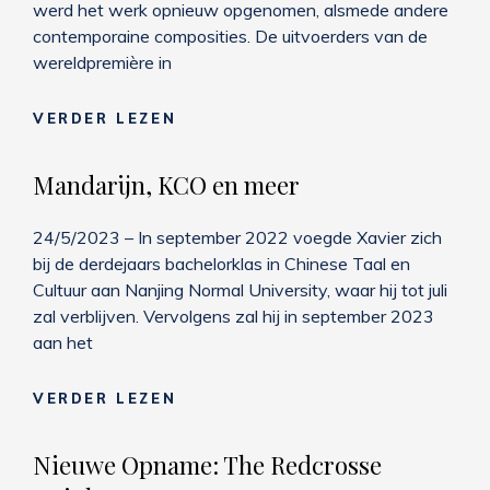
werd het werk opnieuw opgenomen, alsmede andere
contemporaine composities. De uitvoerders van de
wereldpremière in
NIEUWE
VERDER LEZEN
OPNAME:
THE
Mandarijn, KCO en meer
TALE
OF
24/5/2023 – In september 2022 voegde Xavier zich
PRINCE
bij de derdejaars bachelorklas in Chinese Taal en
IVANOVICH
Cultuur aan Nanjing Normal University, waar hij tot juli
zal verblijven. Vervolgens zal hij in september 2023
aan het
MANDARIJN,
VERDER LEZEN
KCO
EN
Nieuwe Opname: The Redcrosse
MEER