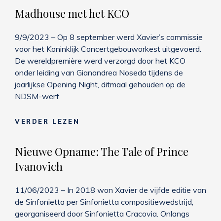
VAN
Madhouse met het KCO
GOGH
EEN
9/9/2023 – Op 8 september werd Xavier’s commissie
DAVEREND
voor het Koninklijk Concertgebouworkest uitgevoerd.
SUCCES
De wereldpremière werd verzorgd door het KCO
onder leiding van Gianandrea Noseda tijdens de
jaarlijkse Opening Night, ditmaal gehouden op de
NDSM-werf
MADHOUSE
VERDER LEZEN
MET
HET
Nieuwe Opname: The Tale of Prince
KCO
Ivanovich
11/06/2023 – In 2018 won Xavier de vijfde editie van
de Sinfonietta per Sinfonietta compositiewedstrijd,
georganiseerd door Sinfonietta Cracovia. Onlangs