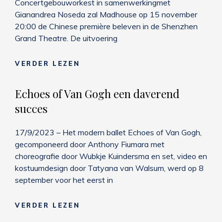
Concertgebouworkest in samenwerkingmet
Gianandrea Noseda zal Madhouse op 15 november
20:00 de Chinese première beleven in de Shenzhen
Grand Theatre. De uitvoering
CHINESE
VERDER LEZEN
PREMIÈRE
VAN
Echoes of Van Gogh een daverend
MADHOUSE
succes
17/9/2023 – Het modern ballet Echoes of Van Gogh,
gecomponeerd door Anthony Fiumara met
choreografie door Wubkje Kuindersma en set, video en
kostuumdesign door Tatyana van Walsum, werd op 8
september voor het eerst in
ECHOES
VERDER LEZEN
OF