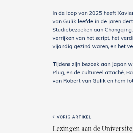
In de loop van 2025 heeft Xavie
van Gulik leefde in de jaren dert
Studiebezoeken aan Chongqing, 
verrijken van het script, het ve
vijandig gezind waren, en het ve
Tijdens zijn bezoek aan Japan 
Plug, en de cultureel attaché, B
van Robert van Gulik en hem foto
Bericht
Vorig
VORIG ARTIKEL
navigatie
bericht
Lezingen aan de Universit