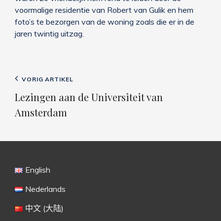
voormalige residentie van Robert van Gulik en hem
foto’s te bezorgen van de woning zoals die er in de
jaren twintig uitzag.
Bericht
Vorig
VORIG ARTIKEL
navigatie
bericht
Lezingen aan de Universiteit van
Amsterdam
English
Nederlands
中文 (大陆)