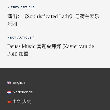
文
Previous
PREV ARTICLE
章
Post
演出：《Sophisticated Lady》与荷兰爱乐
导
乐团
航
Next
NEXT ARTICLE
Post
Deuss Music 喜迎夏炜烨 (Xavier van de
Poll) 加盟
English
Nederlands
中文 (大陆)